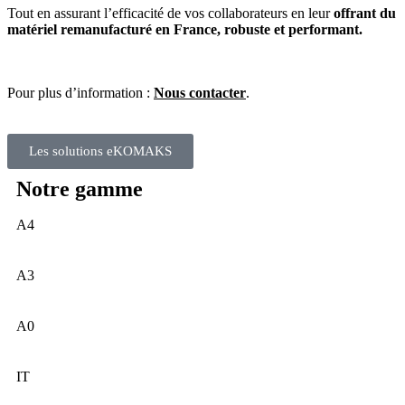
Tout en assurant l’efficacité de vos collaborateurs en leur
offrant du
matériel remanufacturé en France, robuste et performant.
Pour plus d’information :
Nous contacter
.
Les solutions eKOMAKS
Notre gamme
A4
A3
Multifonctions de bureau
A0
Photocopieurs
IT
tout-en-un