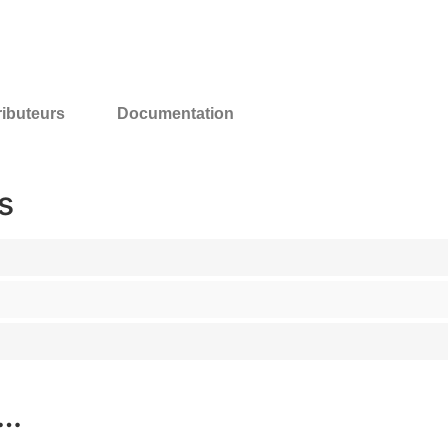
ributeurs
Documentation
s
i…